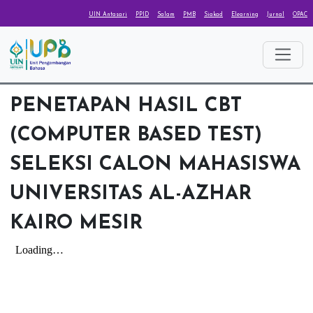
UIN Antasari
PPID
Salam
PMB
Siakad
Elearning
Jurnal
OPAC
PENETAPAN HASIL CBT
(COMPUTER BASED TEST)
SELEKSI CALON MAHASISWA
UNIVERSITAS AL-AZHAR
KAIRO MESIR