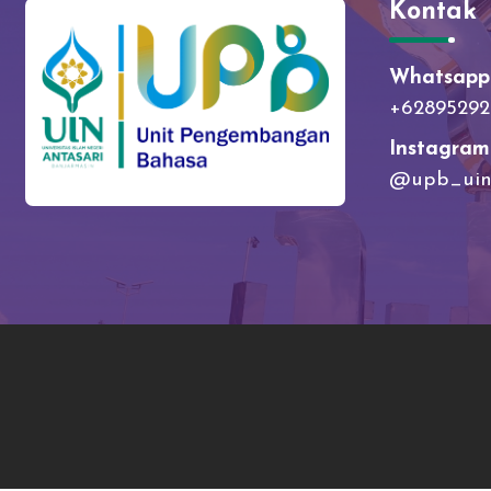
Kontak
Whatsapp O
+62895292
Instagram
@upb_uina