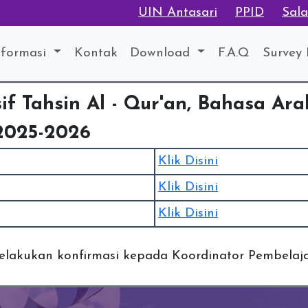
UIN Antasari
PPID
Sal
nformasi
Kontak
Download
F.A.Q
Survey
sif Tahsin Al - Qur'an, Bahasa Ar
 2025-2026
Klik Disini
Klik Disini
Klik Disini
lakukan konfirmasi kepada Koordinator Pembelaja